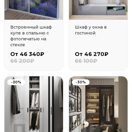
Встроенный шкаф
Шкаф у окна в
купе в спальню с
гостиной
фотопечатью на
стекле
От 46 340₽
От 46 270₽
66 200₽
66 100₽
-30%
-30%