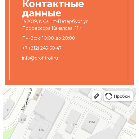
Контактные
данные
192019, г. Санкт-Петербург ул.
Профессора Качалова, 11и
Пн-Вс: с 10:00 до 20:00
+7 (812) 245-60-47
info@profitroll.ru