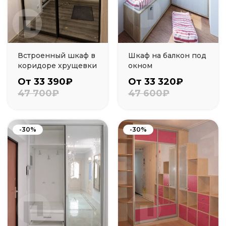
Встроенный шкаф в
Шкаф на балкон под
коридоре хрущевки
окном
От 33 390₽
От 33 320₽
47 700₽
47 600₽
-30%
-30%