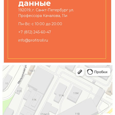
данные
192019, г. Санкт-Петербург ул.
Профессора Качалова, 11и
Пн-Вс: с 10:00 до 20:00
+7 (812) 245-60-47
info@profitroll.ru