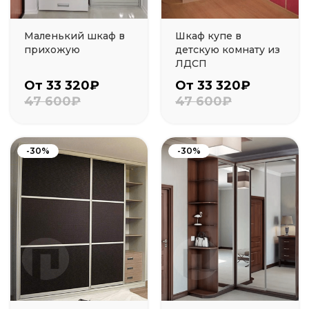
Маленький шкаф в
Шкаф купе в
прихожую
детскую комнату из
ЛДСП
От 33 320₽
От 33 320₽
47 600₽
47 600₽
-30%
-30%