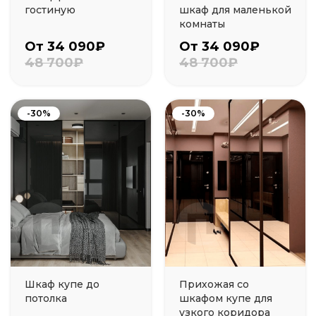
гостиную
шкаф для маленькой
комнаты
От 34 090₽
От 34 090₽
48 700₽
48 700₽
-30%
-30%
Шкаф купе до
Прихожая со
потолка
шкафом купе для
узкого коридора