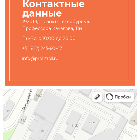
Контактные
данные
192019, г. Санкт-Петербург ул.
Профессора Качалова, 11и
Пн-Вс: с 10:00 до 20:00
+7 (812) 245-60-47
info@profitroll.ru