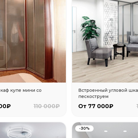
каф купе мини со
Встроенный угловой шка
пескоструем
000₽
110 000₽
От 77 000₽
-30%