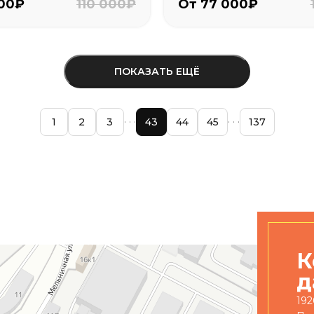
000₽
110 000₽
От 77 000₽
ПОКАЗАТЬ ЕЩЁ
1
2
3
43
44
45
137
К
д
192