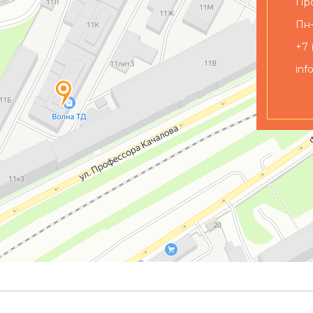
Про
Пн-
+7 
inf