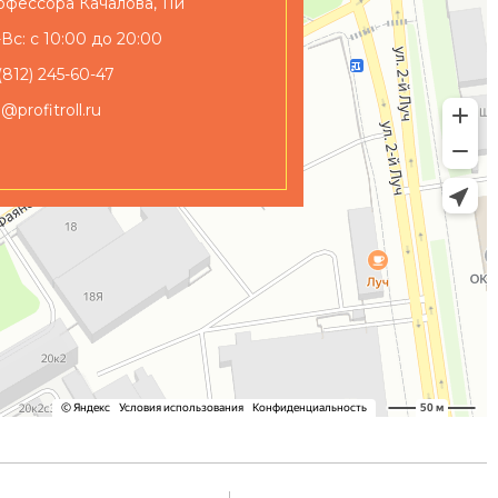
фессора Качалова, 11и
Вс: с 10:00 до 20:00
(812) 245-60-47
o@profitroll.ru