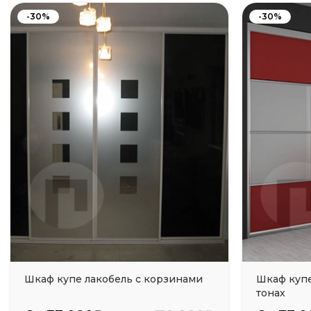
-30%
-30%
Шкаф купе лакобель с корзинами
Шкаф купе
тонах