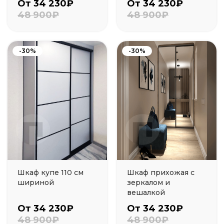
От 34 230₽
От 34 230₽
48 900₽
48 900₽
-30%
-30%
Шкаф купе 110 см
Шкаф прихожая с
шириной
зеркалом и
вешалкой
От 34 230₽
От 34 230₽
48 900₽
48 900₽