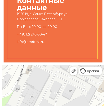
Контактные
данные
192019, г. Санкт-Петербург ул.
Профессора Качалова, 11и
Пн-Вс: с 10:00 до 20:00
+7 (812) 245-60-47
info@profitroll.ru