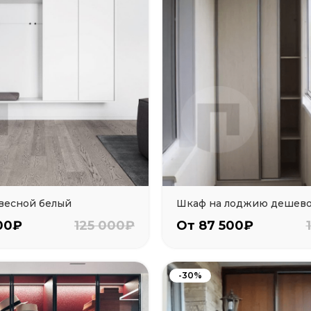
весной белый
Шкаф на лоджию дешев
00₽
125 000₽
От 87 500₽
-30%