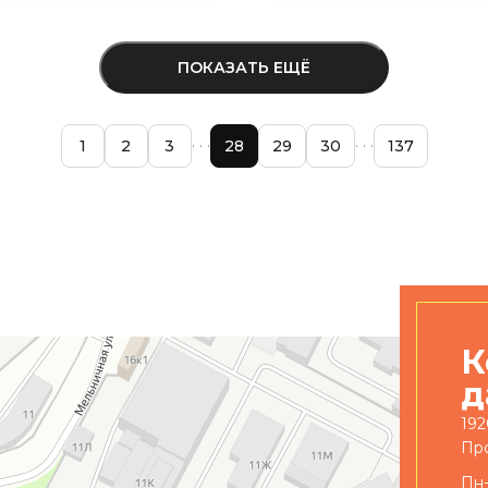
ПОКАЗАТЬ ЕЩЁ
1
2
3
28
29
30
137
К
д
192
Про
Пн-