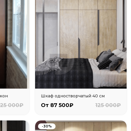
лкон
Шкаф одностворчатый 40 см
125 000₽
От 87 500₽
125 000₽
-30%