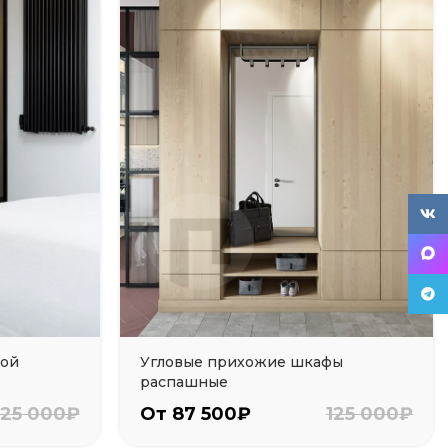
ВК
Tele
ной
Угловые прихожие шкафы
распашные
125 000₽
От 87 500₽
125 000₽