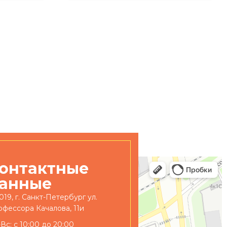
онтактные
анные
019, г. Санкт-Петербург ул.
фессора Качалова, 11и
Вс: с 10:00 до 20:00