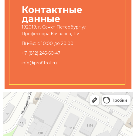
Контактные
данные
192019, г. Санкт-Петербург ул.
Профессора Качалова, 11и
Пн-Вс: с 10:00 до 20:00
+7 (812) 245-60-47
info@profitroll.ru