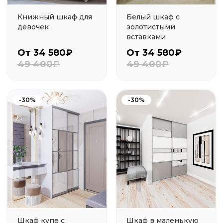
Книжный шкаф для
Белый шкаф с
девочек
золотистыми
вставками
От 34 580₽
От 34 580₽
49 400₽
49 400₽
-30%
-30%
Шкаф купе с
Шкаф в маленькую