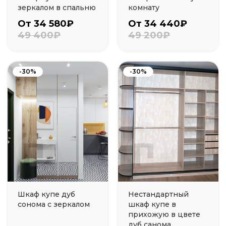
зеркалом в спальню
комнату
От 34 580₽
От 34 440₽
49 400₽
49 200₽
-30%
-30%
Шкаф купе дуб
Нестандартный
сонома с зеркалом
шкаф купе в
прихожую в цвете
дуб санома