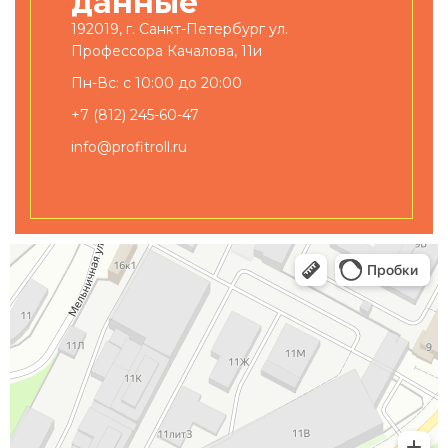
данные
192019, г. Санкт-Петербург ул.
Профессора Качалова, 11и
Пн-Вс: с 10:00 до 20:00
+7 (812) 245-60-47
info@profitroll.ru