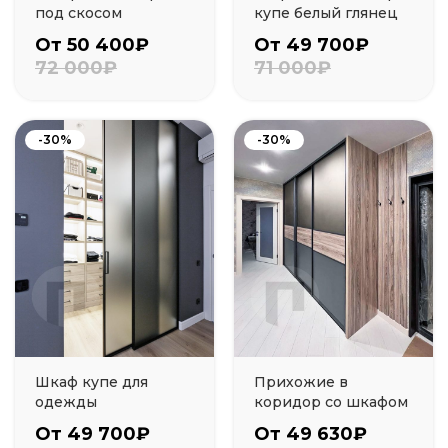
под скосом
купе белый глянец
От 50 400₽
От 49 700₽
72 000₽
71 000₽
-30%
-30%
Шкаф купе для
Прихожие в
одежды
коридор со шкафом
От 49 700₽
От 49 630₽