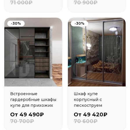
71 000₽
70 900₽
-30%
-30%
Встроенные
Шкаф купе
гардеробные шкафы
корпусный с
купе для прихожих
пескоструем
От 49 490₽
От 49 420₽
70 700₽
70 600₽