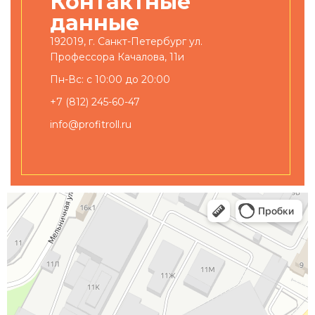
Контактные
данные
192019, г. Санкт-Петербург ул.
Профессора Качалова, 11и
Пн-Вс: с 10:00 до 20:00
+7 (812) 245-60-47
info@profitroll.ru