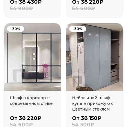
От 38 430₽
От 38 220₽
54 900₽
54 600₽
-30%
-30%
Шкаф в коридор в
Небольшой шкаф
современном стиле
купе в прихожую с
цветным стеклом
От 38 220₽
От 38 150₽
54 600₽
54 500₽