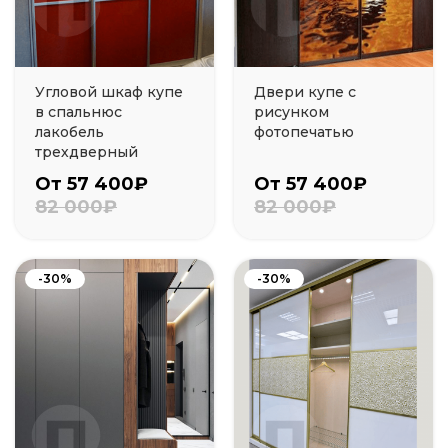
Угловой шкаф купе
Двери купе с
в спальнюс
рисунком
лакобель
фотопечатью
трехдверный
От 57 400₽
От 57 400₽
82 000₽
82 000₽
-30%
-30%