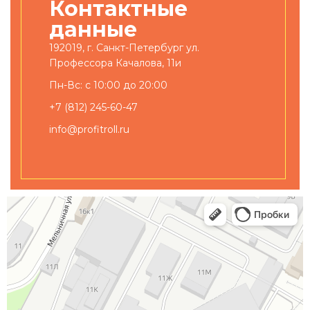
Контактные
данные
192019, г. Санкт-Петербург ул.
Профессора Качалова, 11и
Пн-Вс: с 10:00 до 20:00
+7 (812) 245-60-47
info@profitroll.ru