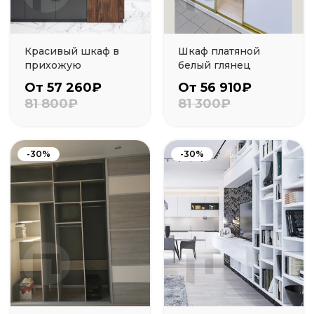
Красивый шкаф в
Шкаф платяной
прихожую
белый глянец
От 57 260₽
От 56 910₽
81 800₽
81 300₽
-30%
-30%