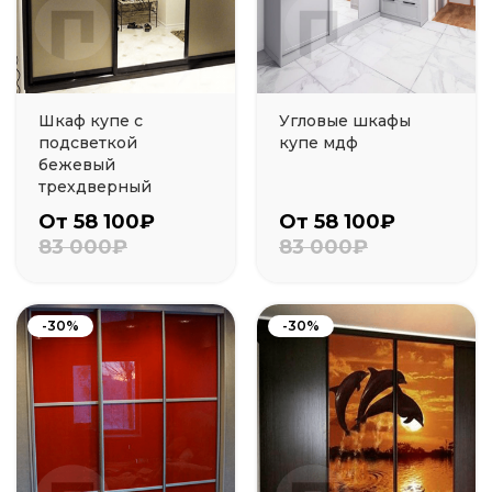
Шкаф купе с
Угловые шкафы
подсветкой
купе мдф
бежевый
трехдверный
От 58 100₽
От 58 100₽
83 000₽
83 000₽
-30%
-30%