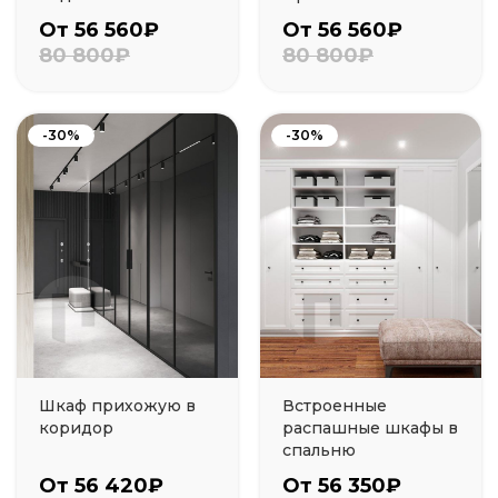
От 56 560₽
От 56 560₽
80 800₽
80 800₽
-30%
-30%
Шкаф прихожую в
Встроенные
коридор
распашные шкафы в
спальню
От 56 420₽
От 56 350₽