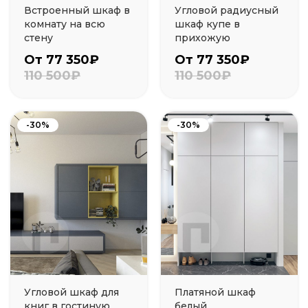
Встроенный шкаф в
Угловой радиусный
комнату на всю
шкаф купе в
стену
прихожую
От 77 350₽
От 77 350₽
110 500₽
110 500₽
-30%
-30%
Угловой шкаф для
Платяной шкаф
книг в гостиную
белый