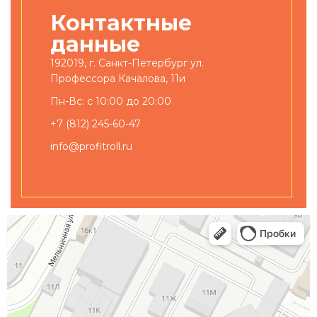
Контактные
данные
192019, г. Санкт-Петербург ул.
Профессора Качалова, 11и
Пн-Вс: с 10:00 до 20:00
+7 (812) 245-60-47
info@profitroll.ru