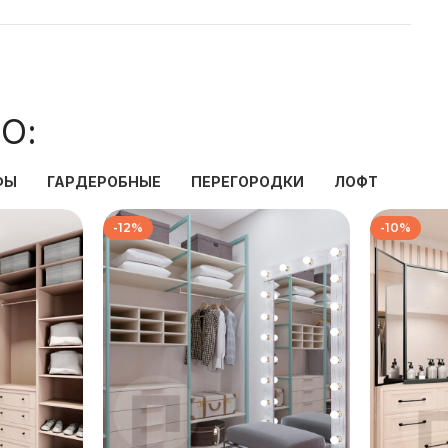
О:
ФЫ
ГАРДЕРОБНЫЕ
ПЕРЕГОРОДКИ
ЛОФТ
-12%
-10%
₽
139 333
₽
₽
158 667
₽