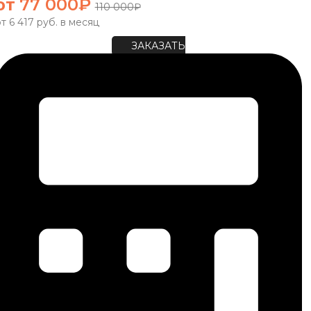
от
77 000
₽
110 000
₽
т 6 417 руб. в месяц
ЗАКАЗАТЬ