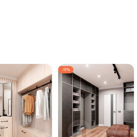
-11%
172 667
₽
139 333
₽
192 667
₽
157 333
₽