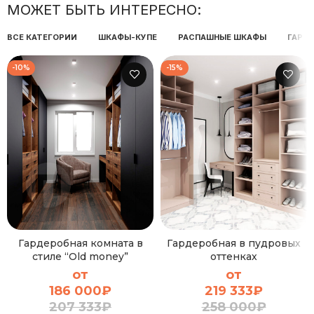
МОЖЕТ БЫТЬ ИНТЕРЕСНО:
ВСЕ КАТЕГОРИИ
ШКАФЫ-КУПЕ
РАСПАШНЫЕ ШКАФЫ
ГАРД
-10%
-15%
Гардеробная комната в
Гардеробная в пудровых
стиле “Old money”
оттенках
от
от
186 000
₽
219 333
₽
207 333
₽
258 000
₽