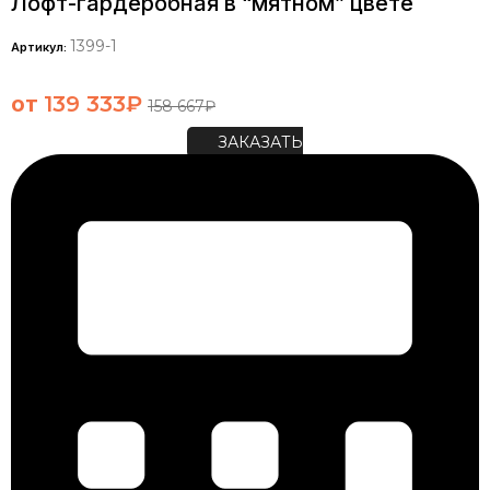
Лофт-гардеробная в “мятном” цвете
1399-1
Артикул:
от
139 333
₽
158 667
₽
ЗАКАЗАТЬ