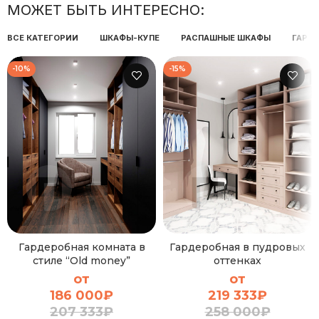
МОЖЕТ БЫТЬ ИНТЕРЕСНО:
ВСЕ КАТЕГОРИИ
ШКАФЫ-КУПЕ
РАСПАШНЫЕ ШКАФЫ
ГАРД
-10%
-15%
Гардеробная комната в
Гардеробная в пудровых
стиле “Old money”
оттенках
от
от
186 000
₽
219 333
₽
207 333
₽
258 000
₽