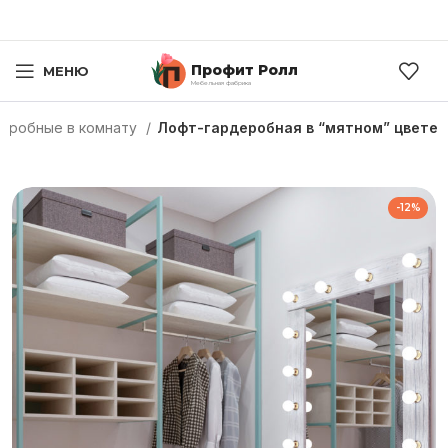
Профит Ролл
МЕНЮ
Мебельная фабрика
еробные в комнату
Лофт-гардеробная в “мятном” цвете
-12%