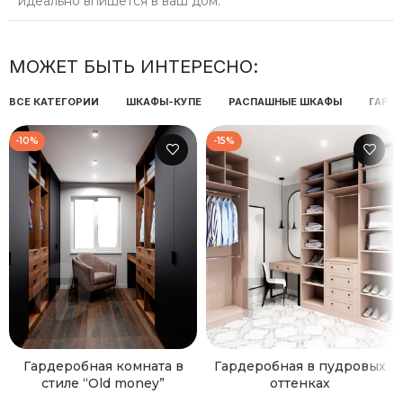
идеально впишется в ваш дом.
МОЖЕТ БЫТЬ ИНТЕРЕСНО:
ВСЕ КАТЕГОРИИ
ШКАФЫ-КУПЕ
РАСПАШНЫЕ ШКАФЫ
ГАРД
-10%
-15%
Гардеробная комната в
Гардеробная в пудровых
стиле “Old money”
оттенках