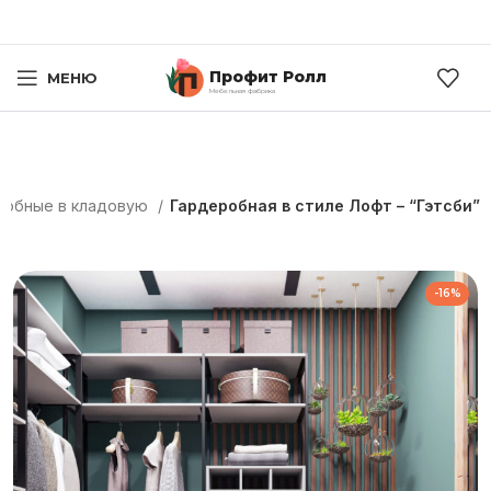
Профит Ролл
МЕНЮ
Мебельная фабрика
робные в кладовую
Гардеробная в стиле Лофт – “Гэтсби”
-16%