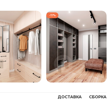
-11%
172 667
₽
139 333
₽
192 667
₽
157 333
₽
ДОСТАВКА
СБОРКА