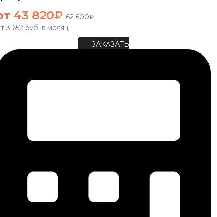
от
43 820
₽
62 600
₽
т 3 652 руб. в месяц
ЗАКАЗАТЬ