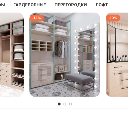
ФЫ
ГАРДЕРОБНЫЕ
ПЕРЕГОРОДКИ
ЛОФТ
-12%
-10%
₽
139 333
₽
₽
158 667
₽