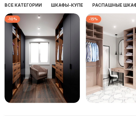
ВСЕ КАТЕГОРИИ
ШКАФЫ-КУПЕ
РАСПАШНЫЕ ШКА
-10%
-15%
186 000
₽
219 333
207 333
₽
258 000