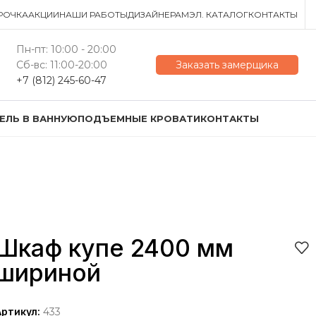
РОЧКА
АКЦИИ
НАШИ РАБОТЫ
ДИЗАЙНЕРАМ
ЭЛ. КАТАЛОГ
КОНТАКТЫ
Пн-пт: 10:00 - 20:00
Сб-вс: 11:00-20:00
Заказать замерщика
+7 (812) 245-60-47
ЕЛЬ В ВАННУЮ
ПОДЪЕМНЫЕ КРОВАТИ
КОНТАКТЫ
Шкаф купе 2400 мм
шириной
Артикул:
433