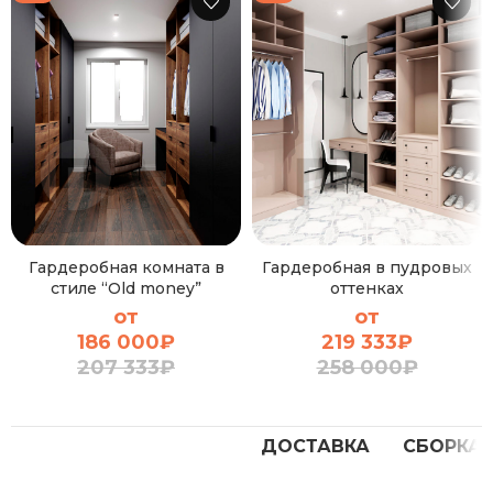
Гардеробная комната в
Гардеробная в пудровых
стиле “Old money”
оттенках
от
от
186 000
₽
219 333
₽
207 333
₽
258 000
₽
ДОСТАВКА
СБОРКА