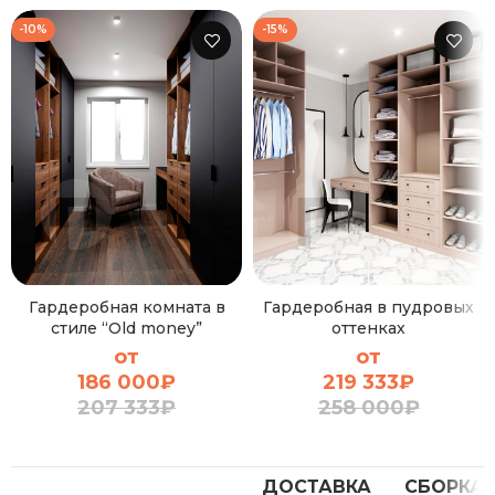
-10%
-15%
Гардеробная комната в
Гардеробная в пудровых
стиле “Old money”
оттенках
от
от
186 000
₽
219 333
₽
207 333
₽
258 000
₽
ДОСТАВКА
СБОРКА