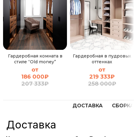
Гардеробная комната в
Гардеробная в пудровых
стиле “Old money”
оттенках
от
от
186 000
₽
219 333
₽
207 333
₽
258 000
₽
ДОСТАВКА
СБОРКА
Доставка