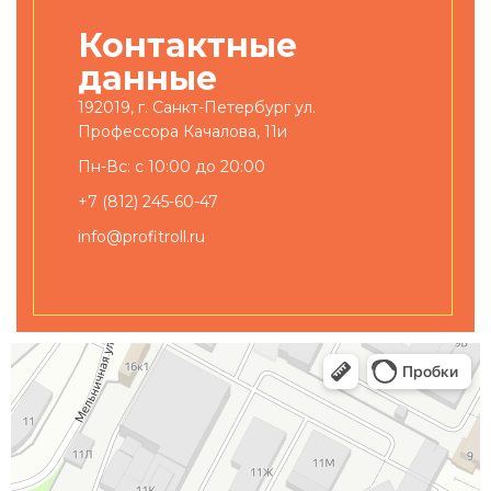
Контактные
данные
192019, г. Санкт-Петербург ул.
Профессора Качалова, 11и
Пн-Вс: с 10:00 до 20:00
+7 (812) 245-60-47
info@profitroll.ru