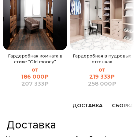
Гардеробная комната в
Гардеробная в пудровых
стиле “Old money”
оттенках
от
от
186 000
₽
219 333
₽
207 333
₽
258 000
₽
ДОСТАВКА
СБОРКА
Доставка