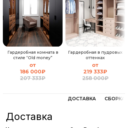
Гардеробная комната в
Гардеробная в пудровых
стиле “Old money”
оттенках
от
от
186 000
₽
219 333
₽
207 333
₽
258 000
₽
ДОСТАВКА
СБОРКА
Доставка