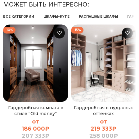
МОЖЕТ БЫТЬ ИНТЕРЕСНО:
ВСЕ КАТЕГОРИИ
ШКАФЫ-КУПЕ
РАСПАШНЫЕ ШКАФЫ
ГАРД
-10%
-15%
Гардеробная комната в
Гардеробная в пудровых
стиле “Old money”
оттенках
от
от
186 000
₽
219 333
₽
207 333
₽
258 000
₽