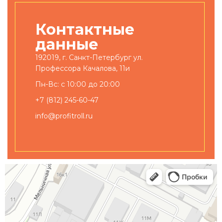
Контактные
данные
192019, г. Санкт-Петербург ул.
Профессора Качалова, 11и
Пн-Вс: с 10:00 до 20:00
+7 (812) 245-60-47
info@profitroll.ru