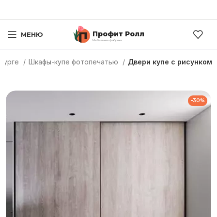
Профит Ролл
МЕНЮ
Мебельная фабрика
рбурге
Шкафы-купе фотопечатью
Двери купе с рисунком
-30%