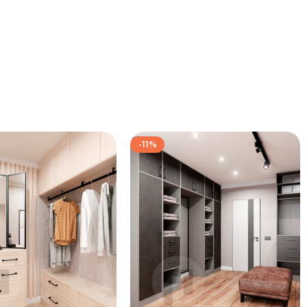
-11%
172 667
₽
139 333
₽
192 667
₽
157 333
₽