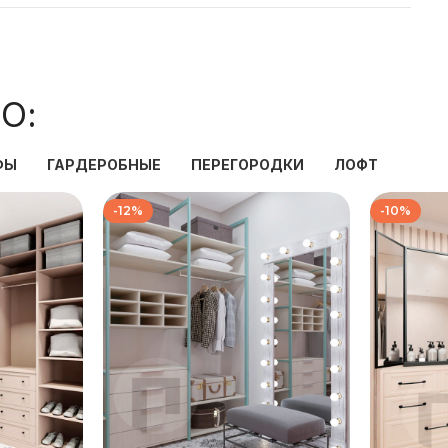
О:
ФЫ
ГАРДЕРОБНЫЕ
ПЕРЕГОРОДКИ
ЛОФТ
-12%
-10%
₽
139 333
₽
₽
158 667
₽