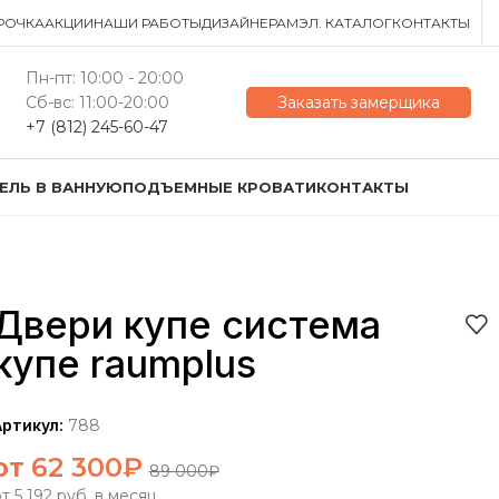
РОЧКА
АКЦИИ
НАШИ РАБОТЫ
ДИЗАЙНЕРАМ
ЭЛ. КАТАЛОГ
КОНТАКТЫ
Пн-пт: 10:00 - 20:00
Сб-вс: 11:00-20:00
Заказать замерщика
+7 (812) 245-60-47
ЕЛЬ В ВАННУЮ
ПОДЪЕМНЫЕ КРОВАТИ
КОНТАКТЫ
Двери купе система
купе raumplus
Артикул:
788
от
62 300
₽
89 000
₽
т 5 192 руб. в месяц