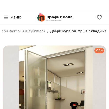
Профит Ролл
МЕНЮ
Мебельная фабрика
вери Raumplus (Раумплюс)
Двери купе raumplus складные
-30%