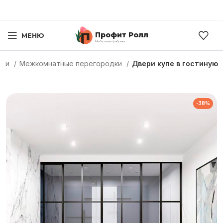
Профит Ролл
МЕНЮ
Мебельная фабрика
ери
Межкомнатные перегородки
Двери купе в гостиную
-38%