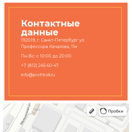
Контактные
данные
192019, г. Санкт-Петербург ул.
Профессора Качалова, 11и
Пн-Вс: с 10:00 до 20:00
+7 (812) 245-60-47
info@profitroll.ru