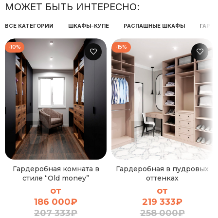
МОЖЕТ БЫТЬ ИНТЕРЕСНО:
ВСЕ КАТЕГОРИИ
ШКАФЫ-КУПЕ
РАСПАШНЫЕ ШКАФЫ
ГАРД
-10%
-15%
Гардеробная комната в
Гардеробная в пудровых
стиле “Old money”
оттенках
от
от
186 000
₽
219 333
₽
207 333
₽
258 000
₽