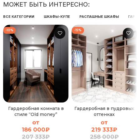
МОЖЕТ БЫТЬ ИНТЕРЕСНО:
ВСЕ КАТЕГОРИИ
ШКАФЫ-КУПЕ
РАСПАШНЫЕ ШКАФЫ
ГАРД
-10%
-15%
Гардеробная комната в
Гардеробная в пудровых
стиле “Old money”
оттенках
от
от
186 000
₽
219 333
₽
207 333
₽
258 000
₽