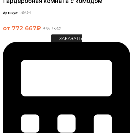
Гардеробная комната с комодом
1350-1
Артикул:
от
772 667
₽
865 333
₽
ЗАКАЗАТЬ