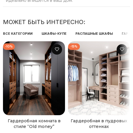
идеально впишется в ваш дом.
МОЖЕТ БЫТЬ ИНТЕРЕСНО:
ВСЕ КАТЕГОРИИ
ШКАФЫ-КУПЕ
РАСПАШНЫЕ ШКАФЫ
ГАРД
-10%
-15%
Гардеробная комната в
Гардеробная в пудровых
стиле “Old money”
оттенках