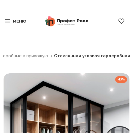
Профит Ролл
МЕНЮ
Мебельная фабрика
рдеробные в прихожую
Стеклянная угловая гардеробная
-13%