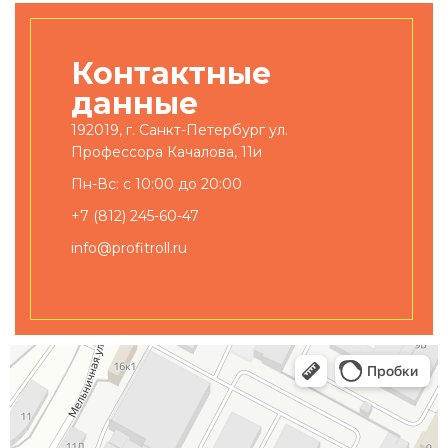
Контактные
данные
192019, г. Санкт-Петербург ул.
Профессора Качалова, 11и
Пн-Вс: с 10:00 до 20:00
+7 (812) 245-60-47
info@profitroll.ru