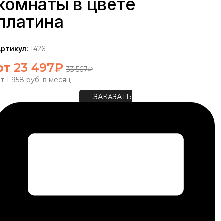
комнаты в цвете
платина
Артикул:
1426
от
23 497
₽
33 567
₽
т 1 958 руб. в месяц
ЗАКАЗАТЬ