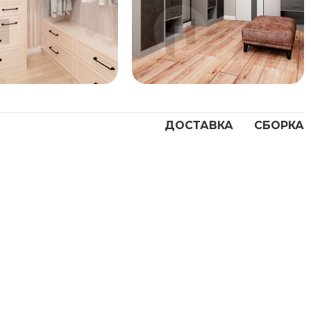
192 667
₽
157 333
₽
ДОСТАВКА
СБОРКА