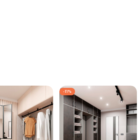
-11%
172 667
₽
139 333
₽