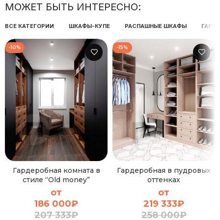
МОЖЕТ БЫТЬ ИНТЕРЕСНО:
ВСЕ КАТЕГОРИИ
ШКАФЫ-КУПЕ
РАСПАШНЫЕ ШКАФЫ
ГАРД
-10%
-15%
Гардеробная комната в
Гардеробная в пудровых
стиле “Old money”
оттенках
от
от
186 000
₽
219 333
₽
207 333
₽
258 000
₽