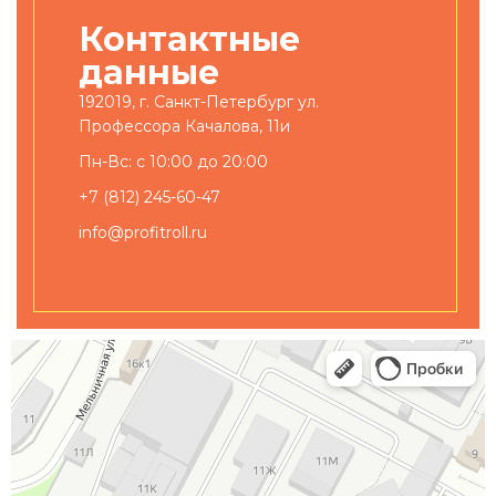
Контактные
данные
192019, г. Санкт-Петербург ул.
Профессора Качалова, 11и
Пн-Вс: с 10:00 до 20:00
+7 (812) 245-60-47
info@profitroll.ru