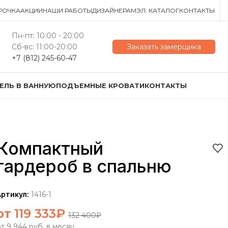
РОЧКА
АКЦИИ
НАШИ РАБОТЫ
ДИЗАЙНЕРАМ
ЭЛ. КАТАЛОГ
КОНТАКТЫ
Пн-пт: 10:00 - 20:00
Сб-вс: 11:00-20:00
Заказать замерщика
+7 (812) 245-60-47
ЕЛЬ В ВАННУЮ
ПОДЪЕМНЫЕ КРОВАТИ
КОНТАКТЫ
Компактный
гардероб в спальню
Артикул:
1416-1
от
119 333
₽
132 400
₽
т 9 944 руб. в месяц