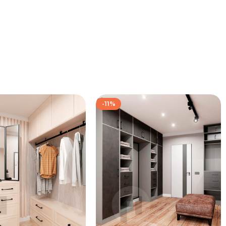
-11%
172 667
₽
139 333
₽
192 667
₽
157 333
₽