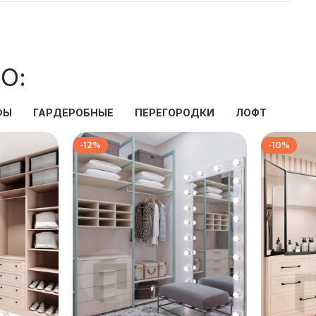
О:
ФЫ
ГАРДЕРОБНЫЕ
ПЕРЕГОРОДКИ
ЛОФТ
-12%
-10%
₽
139 333
₽
₽
158 667
₽