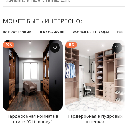
идеально впишется в ваш дом.
МОЖЕТ БЫТЬ ИНТЕРЕСНО:
ВСЕ КАТЕГОРИИ
ШКАФЫ-КУПЕ
РАСПАШНЫЕ ШКАФЫ
ГАРД
-10%
-15%
Гардеробная комната в
Гардеробная в пудровых
стиле “Old money”
оттенках