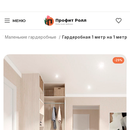
Профит Ролл
МЕНЮ
Мебельная фабрика
б
Маленькие гардеробные
Гардеробная 1 метр на 1 метр
-29%