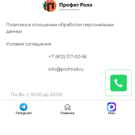
Политика в отношении обработки персональных
данных
Условия соглашения
+7 (812) 317-00-56
info@profitroll.ru
Пн-Вс: с 10:00 до 20:00
192019, Санкт-Петербург, ул. Профессора Качалова,
Telegram
Главная
Max
дом 11А, литера “Э”