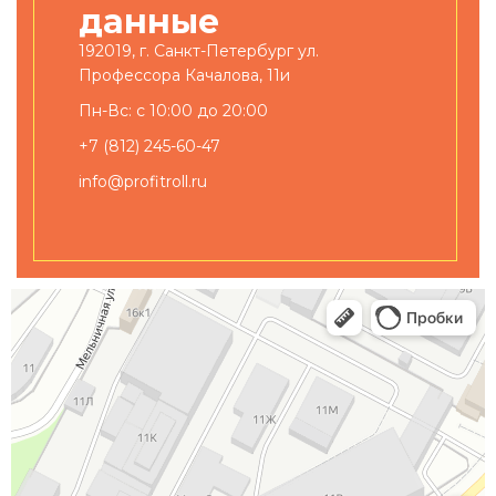
данные
192019, г. Санкт-Петербург ул.
Профессора Качалова, 11и
Пн-Вс: с 10:00 до 20:00
+7 (812) 245-60-47
info@profitroll.ru