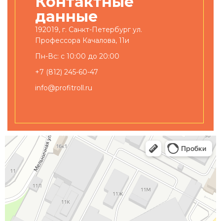
Контактные
данные
192019, г. Санкт-Петербург ул.
Профессора Качалова, 11и
Пн-Вс: с 10:00 до 20:00
+7 (812) 245-60-47
info@profitroll.ru