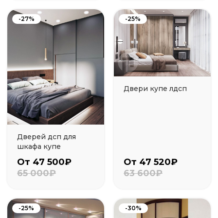
-27%
-25%
Двери купе лдсп
Дверей дсп для
шкафа купе
От 47 500₽
От 47 520₽
65 000₽
63 600₽
-25%
-30%