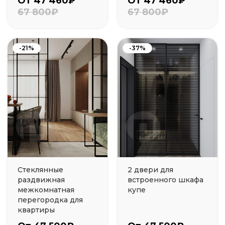
От 47 460₽
От 47 460₽
67 800₽
67 800₽
-21%
-37%
Стеклянные
2 двери для
раздвижная
встроенного шкафа
межкомнатная
купе
перегородка для
квартиры