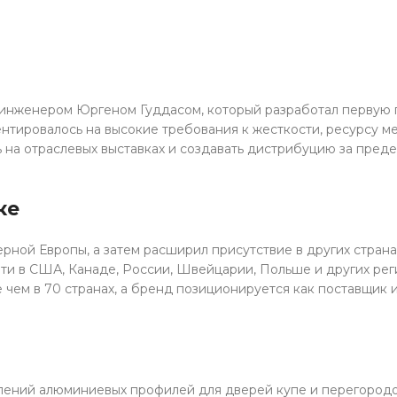
е инженером Юргеном Гуддасом, который разработал перву
тировалось на высокие требования к жесткости, ресурсу мех
ь на отраслевых выставках и создавать дистрибуцию за пре
ке
рной Европы, а затем расширил присутствие в других страна
ти в США, Канаде, России, Швейцарии, Польше и других рег
чем в 70 странах, а бренд позиционируется как поставщик 
олений алюминиевых профилей для дверей купе и перегородо