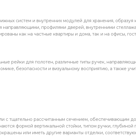
ижных систем и внутренних модулей для хранения, образу
 направляющими, профилями дверей, внутренними стеллажам
рованы как на частные квартиры и дома, так и на офисы, го
ьные рейки для полотен, различные типы ручек, направляющ
омике, безопасности и визуальному восприятию, а также учи
ли с тщательно рассчитанным сечением, обеспечивающим д
чаются формой вертикальной стойки, типом ручки, глубиной
 окрашены или иметь другие варианты отделки, соответств