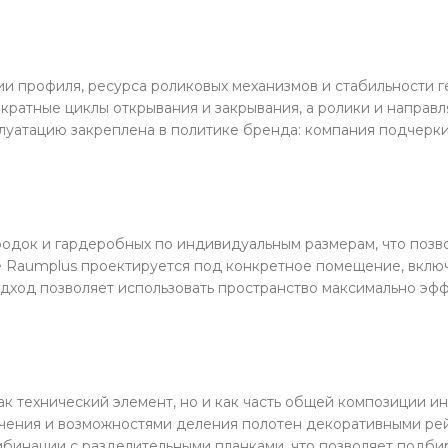
и профиля, ресурса роликовых механизмов и стабильности г
кратные циклы открывания и закрывания, а ролики и направ
плуатацию закреплена в политике бренда: компания подчерки
одок и гардеробных по индивидуальным размерам, что позво
Raumplus проектируется под конкретное помещение, включа
подход позволяет использовать пространство максимально эф
ак технический элемент, но и как часть общей композиции 
ечения и возможностями деления полотен декоративными рей
бинации с разделительными планками, что позволяет подбир