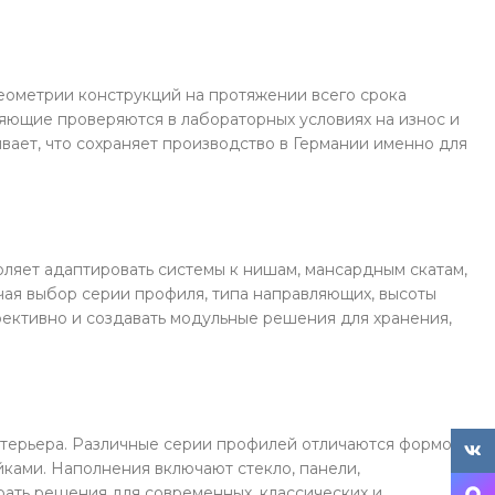
еометрии конструкций на протяжении всего срока
ляющие проверяются в лабораторных условиях на износ и
вает, что сохраняет производство в Германии именно для
ляет адаптировать системы к нишам, мансардным скатам,
я выбор серии профиля, типа направляющих, высоты
фективно и создавать модульные решения для хранения,
интерьера. Различные серии профилей отличаются формой
ВК
ками. Наполнения включают стекло, панели,
ать решения для современных, классических и