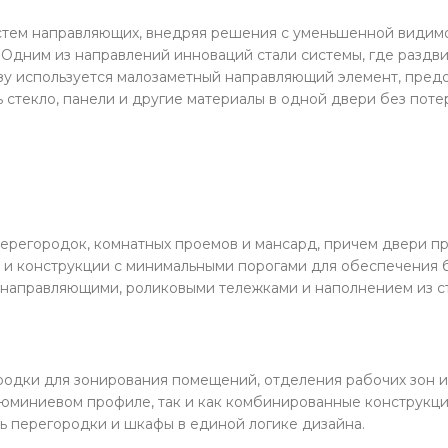
стем направляющих, внедряя решения с уменьшенной видимо
Одним из направлений инноваций стали системы, где раздви
зу используется малозаметный направляющий элемент, пред
текло, панели и другие материалы в одной двери без поте
перегородок, комнатных проемов и мансард, причем двери п
 и конструкции с минимальными порогами для обеспечения 
направляющими, роликовыми тележками и наполнением из ст
одки для зонирования помещений, отделения рабочих зон и
люминиевом профиле, так и как комбинированные конструкци
ать перегородки и шкафы в единой логике дизайна.