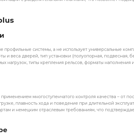
lus
и
е профильные системы, а не использует универсальные ком
 и веса дверей, тип установки (полуопорная, подвесная, бе
х нагрузок, типы крепления рельсов, форматы наполнения и
применением многоступенчатого контроля качества – от пос
рузке, плавность хода и поведение при длительной эксплуат
артам и немецким отраслевым требованиям, что подтвержда
ре