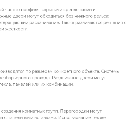
й частью профиля, скрытыми креплениями и
жные двери могут обходиться без нижнего рельса:
отвращающий раскачивание. Также развиваются решения с
ри жесткости.
роизводятся по размерам конкретного объекта. Системы
безбарьерного прохода. Раздвижные двери могут
екла, панелей или их комбинаций.
 создания комнатных групп. Перегородки могут
и с панельными вставками. Использование тех же