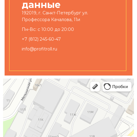
данные
192019, г. Санкт-Петербург ул.
Профессора Качалова, 11и
Пн-Вс: с 10:00 до 20:00
+7 (812) 245-60-47
info@profitroll.ru