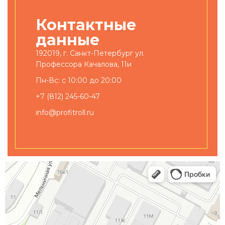
Контактные
данные
192019, г. Санкт-Петербург ул.
Профессора Качалова, 11и
Пн-Вс: с 10:00 до 20:00
+7 (812) 245-60-47
info@profitroll.ru