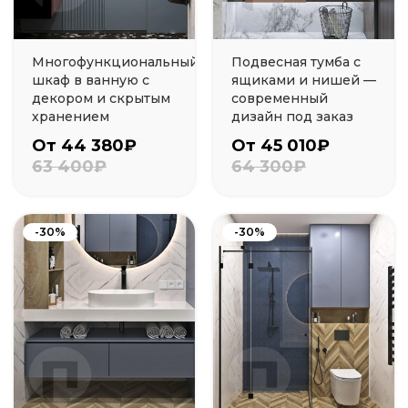
Многофункциональный
Подвесная тумба с
шкаф в ванную с
ящиками и нишей —
декором и скрытым
современный
хранением
дизайн под заказ
От 44 380₽
От 45 010₽
63 400₽
64 300₽
-30%
-30%