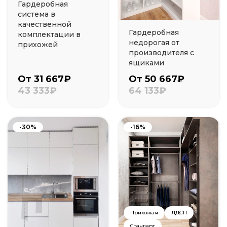
Гардеробная
система в
качественной
Гардеробная
комплектации в
недорогая от
прихожей
производителя с
ящиками
От 31 667₽
От 50 667₽
43 333₽
64 133₽
-30%
-16%
Прихожая
ЛДСП
Стандарт