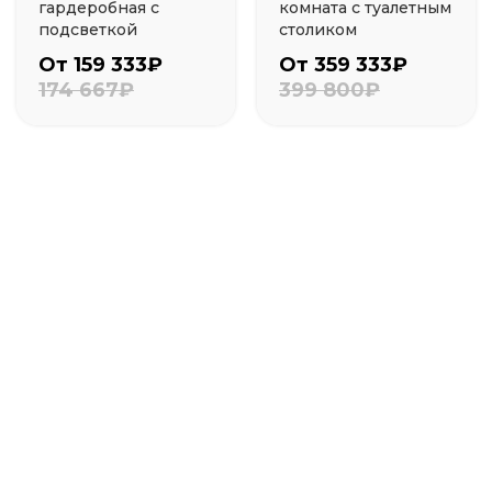
гардеробная с
комната с туалетным
подсветкой
столиком
От 159 333₽
От 359 333₽
174 667₽
399 800₽