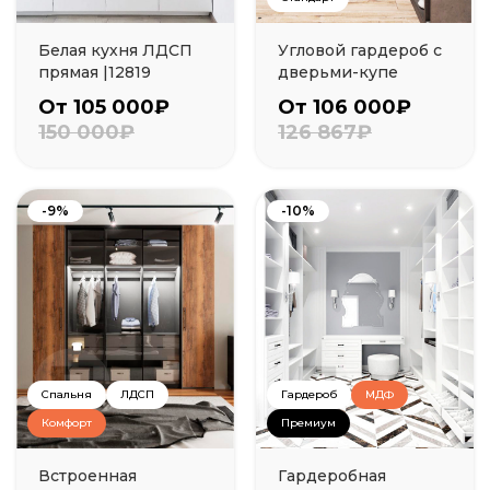
Белая кухня ЛДСП
Угловой гардероб с
прямая |12819
дверьми-купе
От 105 000₽
От 106 000₽
150 000₽
126 867₽
-9%
-10%
Спальня
ЛДСП
Гардероб
МДФ
Комфорт
Премиум
Встроенная
Гардеробная